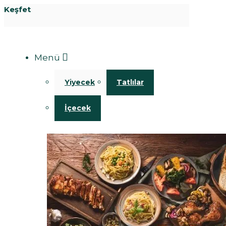
Keşfet
Menü
Yiyecek
Tatlılar
İçecek