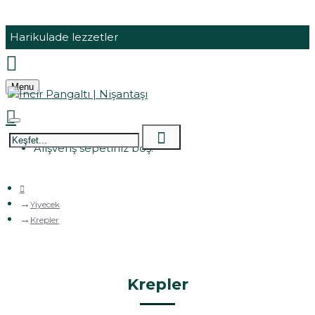
Harikulade lezzetler
Menu
Alışveriş sepetiniz boş!
Yiyecek
Krepler
Krepler