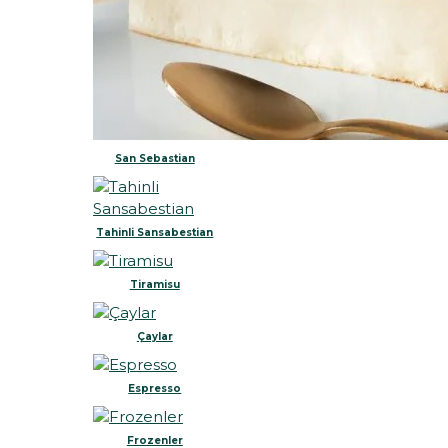
San Sebastian
Tahinli Sansabestian
Tiramisu
Çaylar
Espresso
Frozenler