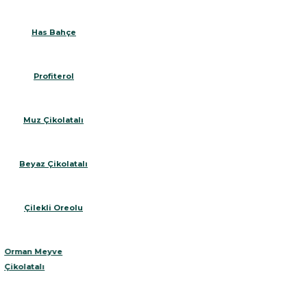
Has Bahçe
Profiterol
Muz Çikolatalı
Beyaz Çikolatalı
Çilekli Oreolu
Orman Meyve
Çikolatalı